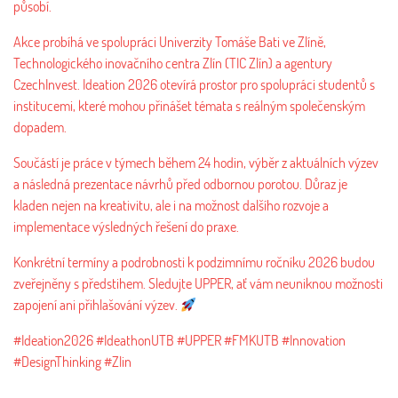
působí.
Akce probíhá ve spolupráci Univerzity Tomáše Bati ve Zlíně,
Technologického inovačního centra Zlín (TIC Zlín) a agentury
CzechInvest. Ideation 2026 otevírá prostor pro spolupráci studentů s
institucemi, které mohou přinášet témata s reálným společenským
dopadem.
Součástí je práce v týmech během 24 hodin, výběr z aktuálních výzev
a následná prezentace návrhů před odbornou porotou. Důraz je
kladen nejen na kreativitu, ale i na možnost dalšího rozvoje a
implementace výsledných řešení do praxe.
Konkrétní termíny a podrobnosti k podzimnímu ročníku 2026 budou
zveřejněny s předstihem. Sledujte UPPER, ať vám neuniknou možnosti
zapojení ani přihlašování výzev.
#Ideation2026 #IdeathonUTB #UPPER #FMKUTB #Innovation
#DesignThinking #Zlin