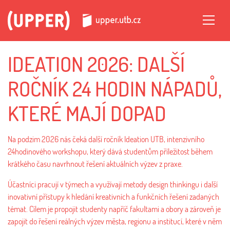
IDEATION 2026: DALŠÍ
ROČNÍK 24 HODIN NÁPADŮ,
KTERÉ MAJÍ DOPAD
Na podzim 2026 nás čeká další ročník Ideation UTB, intenzivního
24hodinového workshopu, který dává studentům příležitost během
krátkého času navrhnout řešení aktuálních výzev z praxe.
Účastníci pracují v týmech a využívají metody design thinkingu i další
inovativní přístupy k hledání kreativních a funkčních řešení zadaných
témat. Cílem je propojit studenty napříč fakultami a obory a zároveň je
zapojit do řešení reálných výzev města, regionu a institucí, které v něm