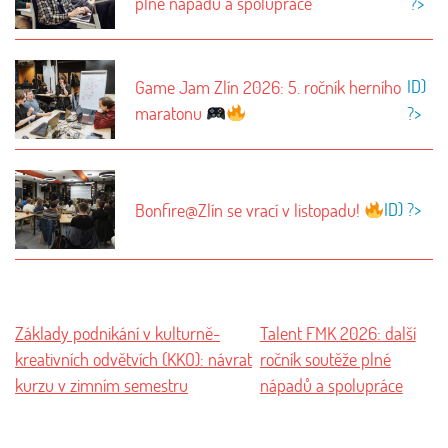
plné nápadů a spolupráce
?>
ID)
Game Jam Zlín 2026: 5. ročník herního
maratonu
?>
ID) ?>
Bonfire@Zlín se vrací v listopadu!
Základy podnikání v kulturně-
Talent FMK 2026: další
kreativních odvětvích (KKO): návrat
ročník soutěže plné
kurzu v zimním semestru
nápadů a spolupráce