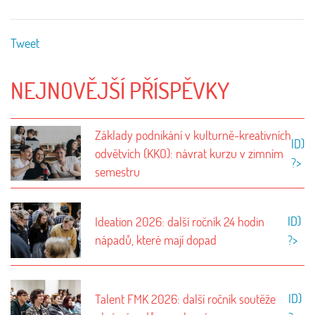
Tweet
NEJNOVĚJŠÍ PŘÍSPĚVKY
Základy podnikání v kulturně-kreativních
ID)
odvětvích (KKO): návrat kurzu v zimním
?>
semestru
ID)
Ideation 2026: další ročník 24 hodin
nápadů, které mají dopad
?>
ID)
Talent FMK 2026: další ročník soutěže