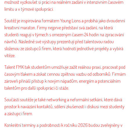
možnost vyzkoušet si práci na reálném zadání v intenzivním časovém
limitu a v týmové spolupráci.
Soutěž je inspirována formátem Young Lions a probíhá jako dvoudenní
kreativní maraton. Firmy nejprve představí svá zadání, na která
studenti reagují v týmech s omezeným časem 24 hodin na zpracování
návrhů. Následně své výstupy prezentují před talentovou radou
složenou ze zástupců firem, která hodnotí jednotlivé projekty a vybírá
vítěze.
Talent FMK tak studentům umožňuje zažít reálnou praxi, pracovat pod
časovým tlakem a získat cennou zpětnou vazbu od odborníků. Firmám
zároveň přináší přístup k novým nápadům, energiím a potenciálním
talentům pro další spolupráci či stáže.
Součástí soutěže je také networking a neformální setkání, které dává
prostor k navázání kontaktů, sdílení zkušeností i diskusi mezi studenty
a zástupci firem.
Konkrétní termíny a podrobnosti k ročníku 2026 budou zveřejněny v