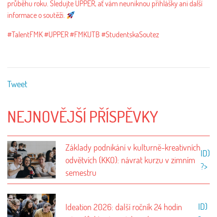
průběhu roku. Sledujte UPPER, ať vám neuniknou přihlášky ani další
informace o soutěži.
#TalentFMK #UPPER #FMKUTB #StudentskaSoutez
Tweet
NEJNOVĚJŠÍ PŘÍSPĚVKY
Základy podnikání v kulturně-kreativních
ID)
odvětvích (KKO): návrat kurzu v zimním
?>
semestru
ID)
Ideation 2026: další ročník 24 hodin