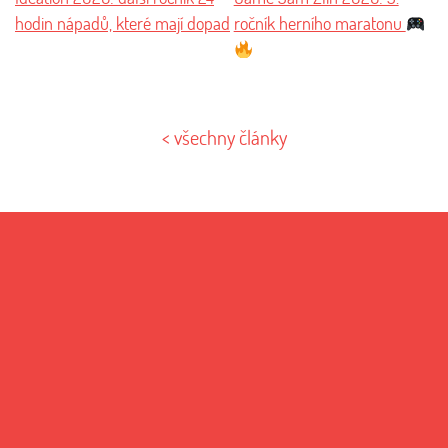
hodin nápadů, které mají dopad
ročník herního maratonu
< všechny články