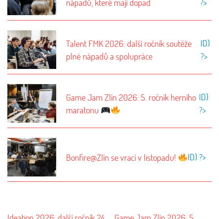
nápadů, které mají dopad
?>
ID)
Talent FMK 2026: další ročník soutěže
plné nápadů a spolupráce
?>
ID)
Game Jam Zlín 2026: 5. ročník herního
maratonu
?>
ID) ?>
Bonfire@Zlín se vrací v listopadu!
Ideation 2026: další ročník 24
Game Jam Zlín 2026: 5.