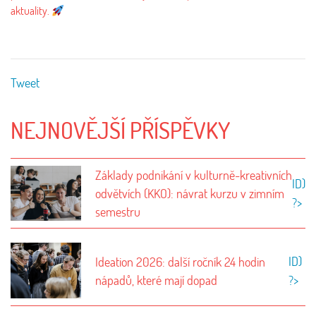
aktuality.
Tweet
NEJNOVĚJŠÍ PŘÍSPĚVKY
Základy podnikání v kulturně-kreativních
ID)
odvětvích (KKO): návrat kurzu v zimním
?>
semestru
ID)
Ideation 2026: další ročník 24 hodin
nápadů, které mají dopad
?>