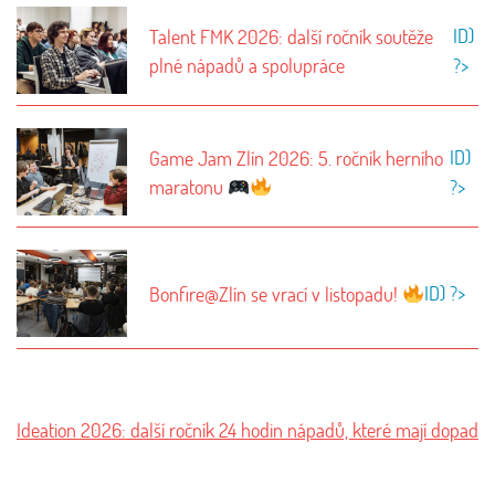
ID)
Talent FMK 2026: další ročník soutěže
plné nápadů a spolupráce
?>
ID)
Game Jam Zlín 2026: 5. ročník herního
maratonu
?>
ID) ?>
Bonfire@Zlín se vrací v listopadu!
Ideation 2026: další ročník 24 hodin nápadů, které mají dopad