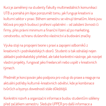
Kurz je zaměřený na studenty Fakulty multimediálních komunikací
UTB a pomáhá jim lépe porozumět tomu, jak funguje kreativní a
kulturní sektor v praxi. Během semestru se věnují tématům, která jsou
klíčová pro jejich budoucí profesní uplatnění – od založení živnosti či
firmy, přes právní minimum a finanční řízení až po marketing,
cenotvorbu, ochranu duševního vlastnictví a budování značky.
Výuka stojí na propojení teorie s praxí a zapojení odborníků z
kreativních i podnikatelských oborů. Studenti si tak odnášejí nejen
základní podnikatelský přehled, ale také konkrétní nástroje, jak rozvíjet
vlastní projekty, fungovat jako freelanceři nebo uspět v kreativních
týmech.
Předmět je koncipován jako podpora pro vstup do praxe a reaguje na
aktuální potřeby kulturně-kreativních odvětví, kde je kombinace
tvůrčích a byznys dovedností stále důležitější.
Konkrétní rozvrh a organizační informace budou studentům sděleny
před začátkem semestru. Sledujte UPPER pro další informace a